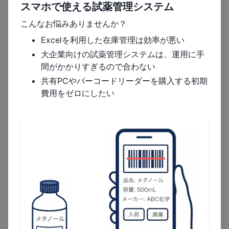
スマホで使える試薬管理システム
調製方法
こんなお悩みありませんか？
ホウ酸
純水
Tris
Excelを利用した在庫管理は効率が悪い
（H₃BO₃）
適量
Na₂EDTA·2H₂O
107.81
55.03
大企業向けの試薬管理システムは、運用に手
+
+
+
7.44
g
(全量を
間がかかりすぎるので合わない
g
1000
mL
g
に調整)
共有PCやバーコードリーダーを購入する初期
費用をゼロにしたい
調製手順
Tris
107.81
g、ホウ酸（H₃BO₃）
55.03
g、
EDTA二ナトリウム二水和物
（Na₂EDTA·2H₂O）
7.44
g をそれぞれ量り取
る。
約
800
mL（調製量より少なめ）の純水に溶
解する。
純水を加えて全量を
1000
mL に合わせる。