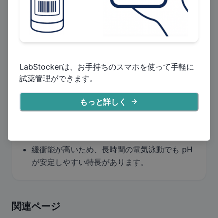
調製したバッファーを記録する
LabStockerは、お手持ちのスマホを使って手軽に
調製時の注意点
試薬管理ができます。
もっと詳しく
10x または 5x のストック液を調製し、使用時
に純水で希釈する方法が広く用いられていま
す。ストックは室温で保存可能です。
緩衝能が高いため、長時間の電気泳動でも pH
が安定しやすい特長があります。
関連ページ