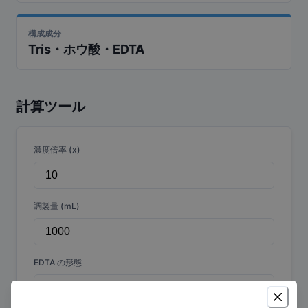
構成成分
Tris・ホウ酸・EDTA
計算ツール
濃度倍率 (x)
調製量 (mL)
EDTA の形態