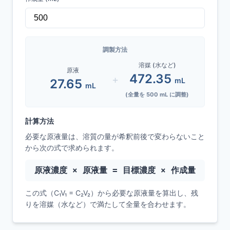
もっと詳しく
調製方法
溶媒 (水など)
原液
472.35
+
mL
27.65
mL
(全量を
500
mL に調整)
計算方法
必要な原液量は、溶質の量が希釈前後で変わらないこと
から次の式で求められます。
原液濃度 × 原液量 = 目標濃度 × 作成量
この式（C₁V₁ = C₂V₂）から必要な原液量を算出し、残
りを溶媒（水など）で満たして全量を合わせます。