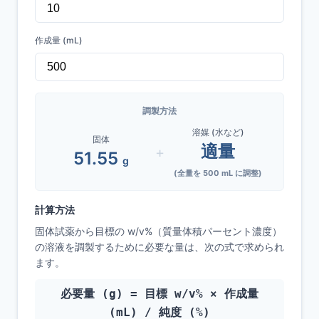
作成量 (mL)
調製方法
溶媒 (水など)
固体
適量
+
51.55
g
(全量を
500
mL に調整)
計算方法
固体試薬から目標の w/v%（質量体積パーセント濃度）
の溶液を調製するために必要な量は、次の式で求められ
ます。
必要量 (g) = 目標 w/v% × 作成量
(mL) / 純度 (%)