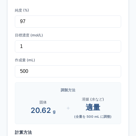
純度 (%)
目標濃度 (mol/L)
作成量 (mL)
調製方法
溶媒 (水など)
固体
適量
+
20.62
g
(全量を
500
mL に調整)
計算方法