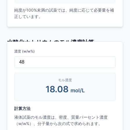
純度が100%未満の試薬では、純度に応じて必要量を補
正しています。
水酸化ナトリウム
のモル濃度計算
濃度 (w/w%)
スマホで使える試薬管理システム
モル濃度
こんなお悩みありませんか？
18.08
mol/L
Excelを利用した在庫管理は効率が悪い
大企業向けの試薬管理システムは、運用に手
間がかかりすぎるので合わない
計算方法
共有PCやバーコードリーダーを購入する初期
液体試薬のモル濃度は、密度、質量パーセント濃度
費用をゼロにしたい
（w/w%）、分子量から次の式で求められます。