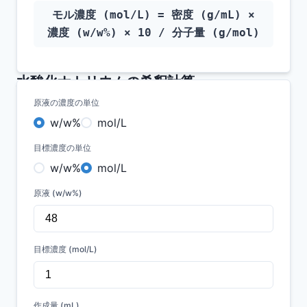
モル濃度 (mol/L) = 密度 (g/mL) ×
濃度 (w/w%) × 10 / 分子量 (g/mol)
水酸化ナトリウム
の希釈計算
原液の濃度の単位
w/w%
mol/L
目標濃度の単位
w/w%
mol/L
原液 (w/w%)
目標濃度 (mol/L)
LabStockerは、お手持ちのスマホを使って手軽に
試薬管理ができます。
作成量 (mL)