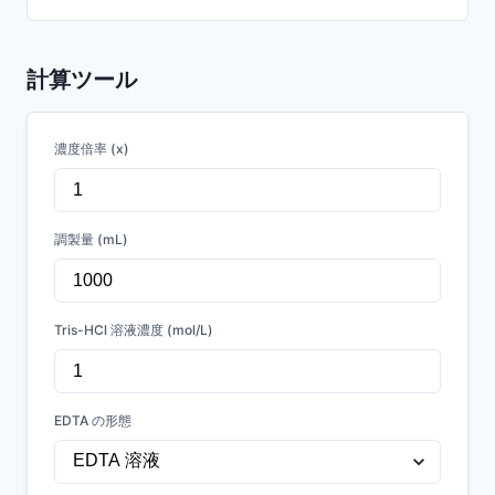
計算ツール
濃度倍率 (x)
調製量 (mL)
Tris-HCl 溶液濃度 (mol/L)
EDTA の形態