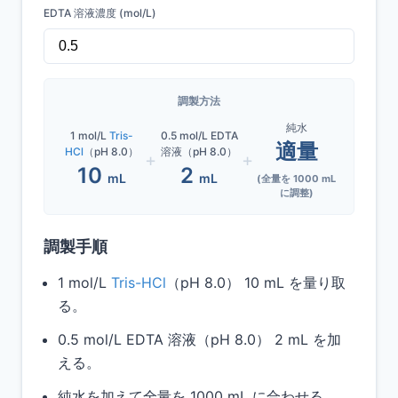
EDTA 溶液濃度 (mol/L)
調製方法
純水
1
mol/L
Tris-
0.5 mol/L EDTA
適量
HCl
（pH 8.0）
溶液（pH 8.0）
+
+
10
2
mL
mL
(全量を
1000
mL
に調整)
調製手順
Excelを利用した在庫管理は効率が悪い
大企業向けの試薬管理システムは、運用に手
1
mol/L
Tris-HCl
（pH 8.0）
10
mL を量り取
間がかかりすぎるので合わない
る。
共有PCやバーコードリーダーを購入する初期
0.5 mol/L EDTA 溶液（pH 8.0）
2
mL を加
費用をゼロにしたい
える。
純水を加えて全量を
1000
mL に合わせる。