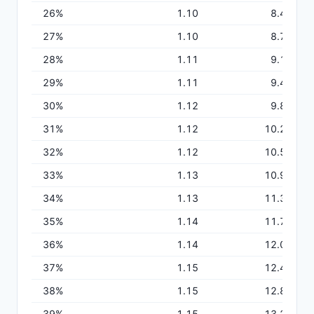
26
%
1.10
8.40
Excelを利用した在庫管理は効率が悪い
大企業向けの試薬管理システムは、運用に手
27
%
1.10
8.75
間がかかりすぎるので合わない
28
%
1.11
9.11
共有PCやバーコードリーダーを購入する初期
29
%
1.11
9.47
費用をゼロにしたい
30
%
1.12
9.84
31
%
1.12
10.21
32
%
1.12
10.58
LabStockerは、お手持ちのスマホを使って手軽に
33
%
1.13
10.95
試薬管理ができます。
34
%
1.13
11.32
もっと詳しく
35
%
1.14
11.70
36
%
1.14
12.08
37
%
1.15
12.46
38
%
1.15
12.84
39
%
1.15
13.23