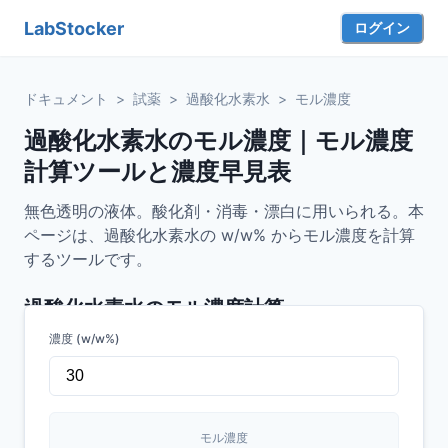
LabStocker
ログイン
ドキュメント
>
試薬
>
過酸化水素水
>
モル濃度
過酸化水素水のモル濃度｜モル濃度
計算ツールと濃度早見表
無色透明の液体。酸化剤・消毒・漂白に用いられる。本
ページは、過酸化水素水の w/w% からモル濃度を計算
するツールです。
過酸化水素水
のモル濃度計算
濃度 (w/w%)
モル濃度