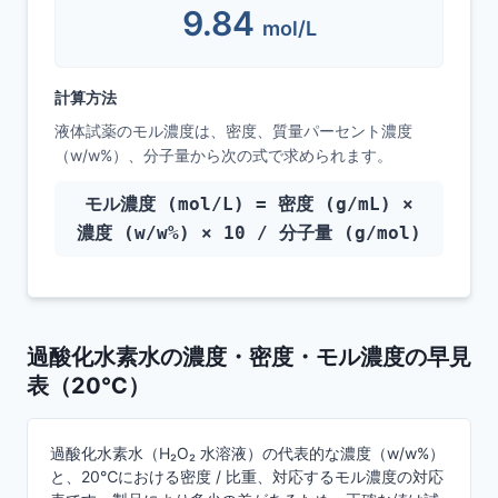
9.84
mol/L
計算方法
液体試薬のモル濃度は、密度、質量パーセント濃度
（w/w%）、分子量から次の式で求められます。
モル濃度 (mol/L) = 密度 (g/mL) ×
濃度 (w/w%) × 10 / 分子量 (g/mol)
過酸化水素水の濃度・密度・モル濃度の早見
表（20℃）
過酸化水素水（H₂O₂ 水溶液）の代表的な濃度（w/w%）
と、20℃における密度 / 比重、対応するモル濃度の対応