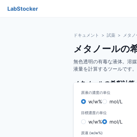
LabStocker
ドキュメント
>
試薬
>
メタノ
メタノールの
無色透明の有毒な液体。溶媒
液量を計算するツールです。
メタノール
の希釈計算
原液の濃度の単位
w/w%
mol/L
目標濃度の単位
w/w%
mol/L
原液 (w/w%)