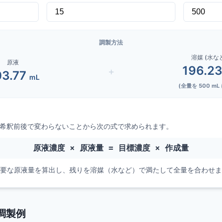
調製方法
溶媒 (水な
原液
196.2
+
3.77
mL
(全量を
500
mL
希釈前後で変わらないことから次の式で求められます。
原液濃度 × 原液量 = 目標濃度 × 作成量
₂）から必要な原液量を算出し、残りを溶媒（水など）で満たして全量を合わせ
調製例