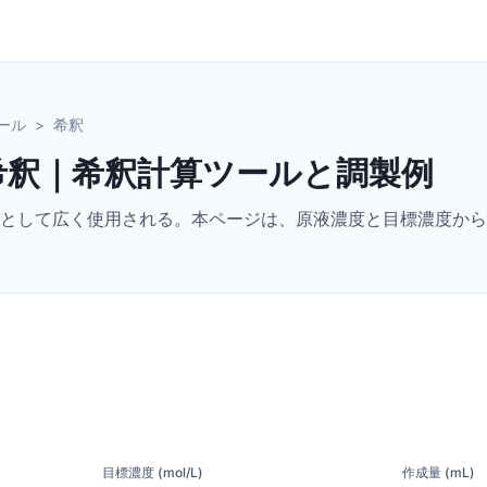
ール
>
希釈
希釈｜希釈計算ツールと調製例
として広く使用される。本ページは、原液濃度と目標濃度から
目標濃度 (mol/L)
作成量 (mL)