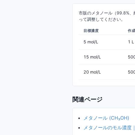
市販のメタノール（99.8%、
って調整してください。
目標濃度
作
5 mol/L
1 L
15 mol/L
50
20 mol/L
50
関連ページ
メタノール (CH₃OH)
メタノールのモル濃度