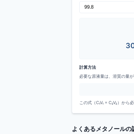
30
計算方法
必要な原液量は、溶質の量が
この式（C₁V₁ = C₂V
よくあるメタノールの