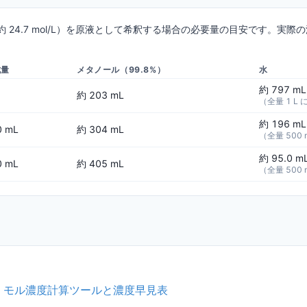
約 24.7 mol/L）を原液として希釈する場合の必要量の目安です。実際
成量
メタノール（99.8%）
水
約 797 mL
約 203 mL
（全量 1 L
約 196 mL
0 mL
約 304 mL
（全量 500
約 95.0 m
0 mL
約 405 mL
（全量 500
｜モル濃度計算ツールと濃度早見表