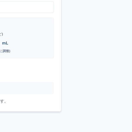
ど)
3
mL
 に調整)
ます。