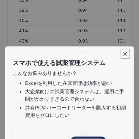
39
%
0.94
11.39
40
%
0.93
11.67
41
%
0.93
11.94
42
%
0.93
12.21
43
%
0.93
12.47
44
%
0.93
12.74
スマホで使える試薬管理システム
45
%
0.93
13.00
こんなお悩みありませんか？
46
%
0.92
13.27
Excelを利用した在庫管理は効率が悪い
大企業向けの試薬管理システムは、運用に手
47
%
0.92
13.53
間がかかりすぎるので合わない
48
%
0.92
13.79
共有PCやバーコードリーダーを購入する初期
49
%
0.92
14.05
費用をゼロにしたい
50
%
0.92
14.31
51
%
0.92
14.57