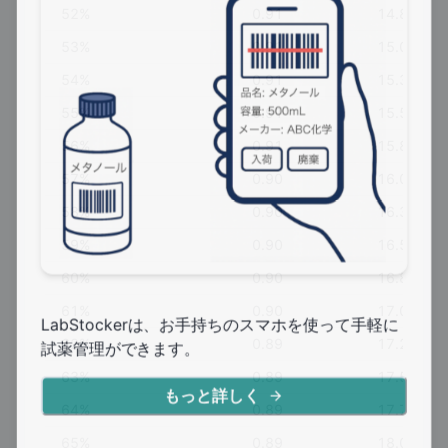
52
%
0.91
14.82
53
%
0.91
15.08
54
%
0.91
15.33
55
%
0.91
15.58
56
%
0.91
15.83
57
%
0.90
16.08
58
%
0.90
16.32
59
%
0.90
16.57
60
%
0.90
16.82
61
%
0.90
17.05
LabStockerは、お手持ちのスマホを使って手軽に
62
%
0.89
17.29
試薬管理ができます。
63
%
0.89
17.53
もっと詳しく
64
%
0.89
17.77
65
%
0.89
18.00