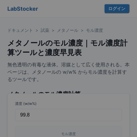
LabStocker
ログイン
ドキュメント
>
試薬
>
メタノール
>
モル濃度
メタノールのモル濃度｜モル濃度計
算ツールと濃度早見表
無色透明の有毒な液体。溶媒として広く使用される。本
ページは、メタノールの w/w% からモル濃度を計算す
るツールです。
メタノール
のモル濃度計算
濃度 (w/w%)
モル濃度