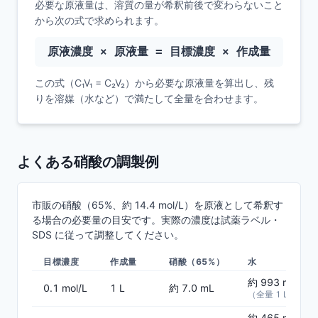
必要な原液量は、溶質の量が希釈前後で変わらないこと
から次の式で求められます。
原液濃度 × 原液量 = 目標濃度 × 作成量
この式（C₁V₁ = C₂V₂）から必要な原液量を算出し、残
りを溶媒（水など）で満たして全量を合わせます。
よくある硝酸の調製例
市販の硝酸（65%、約 14.4 mol/L）を原液として希釈す
る場合の必要量の目安です。実際の濃度は試薬ラベル・
SDS に従って調整してください。
目標濃度
作成量
硝酸（65%）
水
約 993 mL
0.1 mol/L
1 L
約 7.0 mL
（全量 1 L に調整
約 465 mL