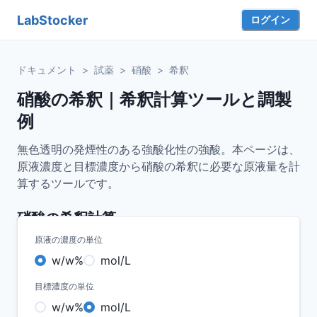
LabStocker
ログイン
ドキュメント
>
試薬
>
硝酸
>
希釈
硝酸の希釈｜希釈計算ツールと調製
例
無色透明の発煙性のある強酸化性の強酸。本ページは、
原液濃度と目標濃度から硝酸の希釈に必要な原液量を計
算するツールです。
硝酸
の希釈計算
原液の濃度の単位
w/w%
mol/L
目標濃度の単位
w/w%
mol/L