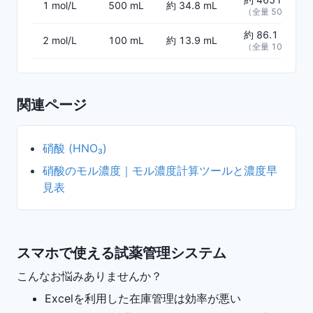
1 mol/L
500 mL
約 34.8 mL
（全量 500 mL 
約 86.1 mL
2 mol/L
100 mL
約 13.9 mL
（全量 100 mL 
関連ページ
硝酸 (HNO₃)
硝酸のモル濃度｜モル濃度計算ツールと濃度早
見表
スマホで使える試薬管理システム
こんなお悩みありませんか？
Excelを利用した在庫管理は効率が悪い