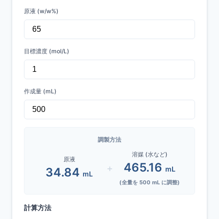
原液 (w/w%)
目標濃度 (mol/L)
作成量 (mL)
調製方法
溶媒 (水など)
原液
465.16
+
mL
34.84
mL
(全量を
500
mL に調整)
計算方法