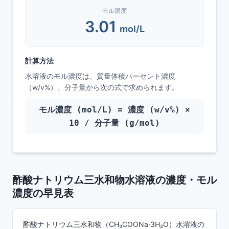
モル濃度
3.01
mol/L
計算方法
水溶液のモル濃度は、質量体積パーセント濃度
（w/v%）、分子量から次の式で求められます。
モル濃度 (mol/L) = 濃度 (w/v%) ×
10 / 分子量 (g/mol)
酢酸ナトリウム三水和物水溶液の濃度・モル
濃度の早見表
酢酸ナトリウム三水和物（CH₃COONa·3H₂O）水溶液の