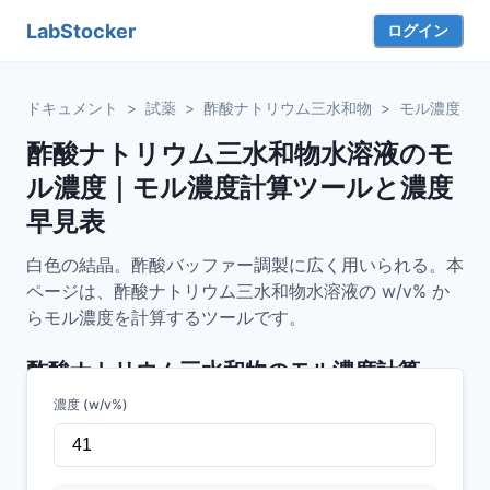
LabStocker
ログイン
ドキュメント
>
試薬
>
酢酸ナトリウム三水和物
>
モル濃度
酢酸ナトリウム三水和物水溶液のモ
ル濃度｜モル濃度計算ツールと濃度
早見表
白色の結晶。酢酸バッファー調製に広く用いられる。本
ページは、酢酸ナトリウム三水和物水溶液の w/v% か
らモル濃度を計算するツールです。
酢酸ナトリウム三水和物
のモル濃度計算
濃度 (w/v%)