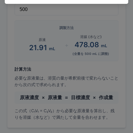
調製方法
溶媒 (水など)
原液
478.08
+
mL
21.91
mL
(全量を
500
mL に調整)
計算方法
必要な原液量は、溶質の量が希釈前後で変わらないこと
から次の式で求められます。
原液濃度 × 原液量 = 目標濃度 × 作成量
この式（C₁V₁ = C₂V₂）から必要な原液量を算出し、残
りを溶媒（水など）で満たして全量を合わせます。