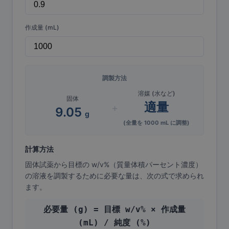
作成量 (mL)
調製方法
溶媒 (水など)
固体
適量
+
9.05
g
(全量を
1000
mL に調整)
計算方法
固体試薬から目標の w/v%（質量体積パーセント濃度）
の溶液を調製するために必要な量は、次の式で求められ
ます。
必要量 (g) = 目標 w/v% × 作成量
(mL) / 純度 (%)