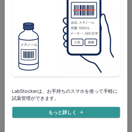
モル濃度 (mol/L) = 濃度 (w/v%) ×
10 / 分子量 (g/mol)
塩化ナトリウム
の希釈計算
原液の濃度の単位
w/v%
mol/L
目標濃度の単位
w/v%
mol/L
原液 (w/v%)
LabStockerは、お手持ちのスマホを使って手軽に
試薬管理ができます。
目標濃度 (mol/L)
もっと詳しく
作成量 (mL)