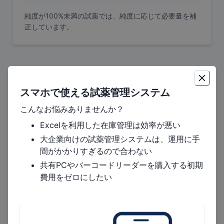
純度が100%未満の試薬では、純度に応じて必要量を補
正しています。
塩化ナトリウム
のモル濃度計算
濃度 (w/v%)
スマホで使える試薬管理システム
こんなお悩みありませんか？
Excelを利用した在庫管理は効率が悪い
モル濃度
大企業向けの試薬管理システムは、運用に手
3.42
間がかかりすぎるので合わない
mol/L
共有PCやバーコードリーダーを購入する初期
費用をゼロにしたい
計算方法
水溶液のモル濃度は、質量体積パーセント濃度
（w/v%）、分子量から次の式で求められます。