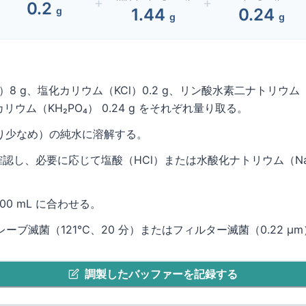
+
+
0.2
g
1.44
0.24
g
g
l）
8
g、塩化カリウム（KCl）
0.2
g、
リン酸水素二ナトリウム（無
リウム（KH₂PO₄）
0.24
g をそれぞれ量り取る。
り少なめ）の純水に溶解する。
を確認し、必要に応じて塩酸（HCl）または水酸化ナトリウム（NaOH
000
mL に合わせる。
スマホで使える試薬管理システム
ーブ滅菌（121℃、20 分）またはフィルター滅菌（0.22 µ
こんなお悩みありませんか？
Excelを利用した在庫管理は効率が悪い
調製したバッファーを記録する
大企業向けの試薬管理システムは、運用に手間が
かかりすぎるので合わない