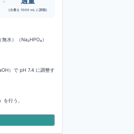
適量
+
(全量を
1000
mL に調整)
水）（Na₂HPO₄）
）で pH 7.4 に調整す
m）を行う。