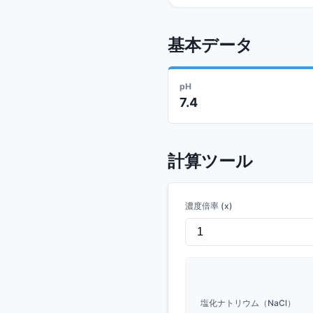
基本データ
pH
7.4
計算ツール
濃度倍率 (x)
塩化ナトリウム（NaCl）