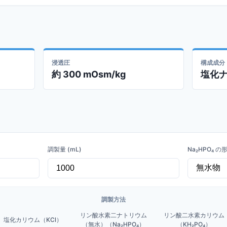
浸透圧
構成成分
約 300 mOsm/kg
塩化
調製量 (mL)
Na₂HPO₄ の
調製方法
リン酸水素二ナトリウム
リン酸二水素カリウム
塩化カリウム（KCl）
（無水）（Na₂HPO₄）
（KH₂PO₄）