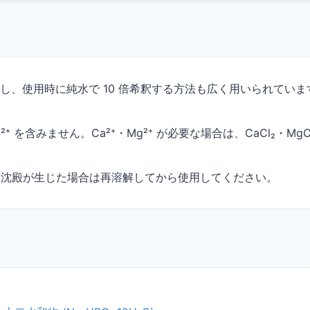
共有PCやバーコードリーダーを購入する初期費用
をゼロにしたい
製し、使用時に純水で 10 倍希釈する方法も広く用いられていま
。
LabStockerは、お手持ちのスマホを使って手軽に試薬
管理ができます。
g²⁺ を含みません。Ca²⁺・Mg²⁺ が必要な場合は、CaCl₂・M
もっと詳しく
。沈殿が生じた場合は再溶解してから使用してください。