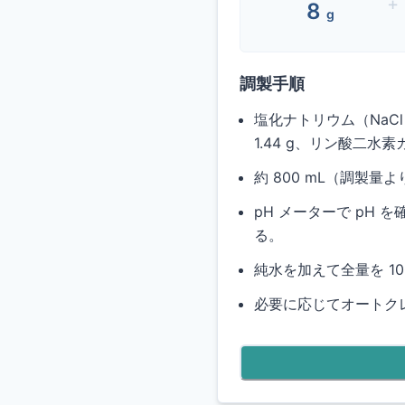
+
8
g
調製手順
塩化ナトリウム（NaC
1.44
g、リン酸二水素カ
約
800
mL（調製量よ
pH メーターで pH 
る。
純水を加えて全量を
1
必要に応じてオートクレ