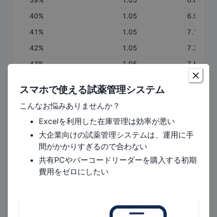
40
%
1.05
6.99
41
%
1.05
7.17
42
%
1.05
7.36
43
%
1.05
7.54
44
%
1.05
7.72
スマホで使える試薬管理システム
45
%
1.05
7.90
こんなお悩みありませんか？
46
%
1.05
8.08
Excelを利用した在庫管理は効率が悪い
47
%
1.06
8.26
大企業向けの試薬管理システムは、運用に手
48
%
1.06
8.44
間がかかりすぎるので合わない
共有PCやバーコードリーダーを購入する初期
49
%
1.06
8.62
費用をゼロにしたい
50
%
1.06
8.81
51
%
1.06
8.99
52
%
1.06
9.17