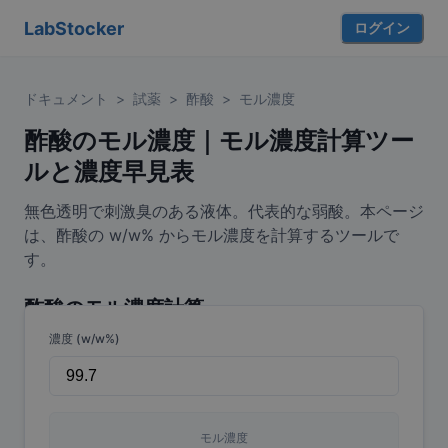
LabStocker
ログイン
ドキュメント
>
試薬
>
酢酸
>
モル濃度
酢酸のモル濃度｜モル濃度計算ツー
ルと濃度早見表
無色透明で刺激臭のある液体。代表的な弱酸。本ページ
は、酢酸の w/w% からモル濃度を計算するツールで
す。
酢酸
のモル濃度計算
濃度 (w/w%)
モル濃度