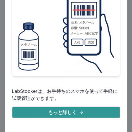
53
%
1.06
9.35
54
%
1.06
9.53
55
%
1.06
9.72
56
%
1.06
9.90
57
%
1.06
10.08
58
%
1.06
10.27
59
%
1.06
10.45
60
%
1.06
10.63
61
%
1.06
10.82
LabStockerは、お手持ちのスマホを使って手軽に
62
%
1.07
11.00
試薬管理ができます。
63
%
1.07
11.18
64
%
1.07
11.37
もっと詳しく
65
%
1.07
11.55
66
%
1.07
11.73