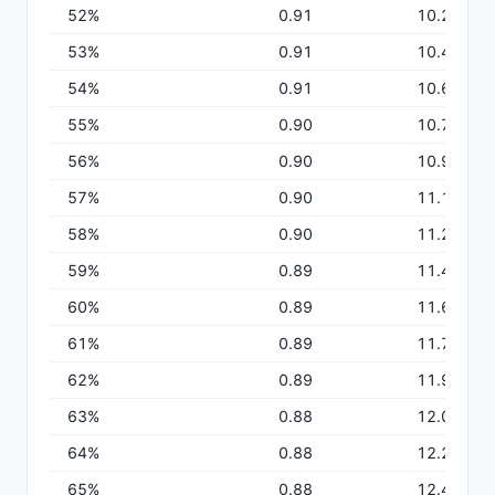
52
%
0.91
10.27
間がかかりすぎるので合わない
共有PCやバーコードリーダーを購入する初期
53
%
0.91
10.44
費用をゼロにしたい
54
%
0.91
10.61
55
%
0.90
10.78
56
%
0.90
10.94
LabStockerは、お手持ちのスマホを使って手軽に
57
%
0.90
11.11
試薬管理ができます。
58
%
0.90
11.28
59
%
0.89
11.44
もっと詳しく
60
%
0.89
11.61
61
%
0.89
11.77
62
%
0.89
11.93
63
%
0.88
12.09
64
%
0.88
12.25
65
%
0.88
12.41