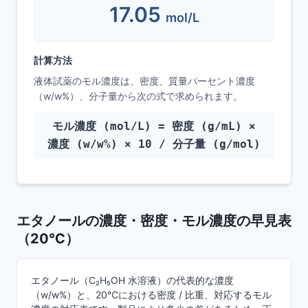
17.05
mol/L
計算方法
液体試薬のモル濃度は、密度、質量パーセント濃度
（w/w%）、分子量から次の式で求められます。
モル濃度 (mol/L) = 密度 (g/mL) ×
濃度 (w/w%) × 10 / 分子量 (g/mol)
エタノールの濃度・密度・モル濃度の早見表
（20℃）
エタノール（C₂H₅OH 水溶液）の代表的な濃度
（w/w%）と、20℃における密度 / 比重、対応するモル