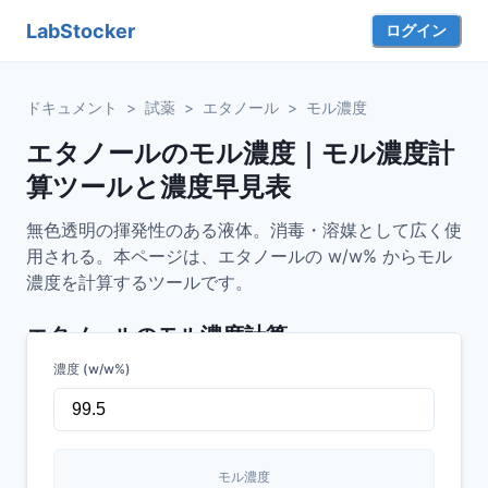
LabStocker
ログイン
ドキュメント
>
試薬
>
エタノール
>
モル濃度
エタノールのモル濃度｜モル濃度計
算ツールと濃度早見表
無色透明の揮発性のある液体。消毒・溶媒として広く使
用される。本ページは、エタノールの w/w% からモル
濃度を計算するツールです。
エタノール
のモル濃度計算
濃度 (w/w%)
モル濃度