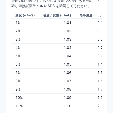
濃度の対応表です。製品により多少の差があるため、正
確な値は試薬ラベルや SDS を確認してください。
濃度 (w/w%)
密度 / 比重 (g/mL)
モル濃度 (mol/L)
1
%
1.01
0.18
2
%
1.02
0.36
3
%
1.03
0.55
4
%
1.04
0.74
5
%
1.04
0.93
6
%
1.05
1.13
7
%
1.06
1.32
8
%
1.07
1.53
9
%
1.08
1.73
10
%
1.09
1.94
11
%
1.10
2.16