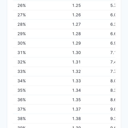
こんなお悩みありませんか？
26
%
1.25
5.79
Excelを利用した在庫管理は効率が悪い
27
%
1.26
6.06
大企業向けの試薬管理システムは、運用に手
間がかかりすぎるので合わない
28
%
1.27
6.34
共有PCやバーコードリーダーを購入する初期
29
%
1.28
6.62
費用をゼロにしたい
30
%
1.29
6.90
31
%
1.30
7.19
32
%
1.31
7.48
LabStockerは、お手持ちのスマホを使って手軽に
33
%
1.32
7.78
試薬管理ができます。
34
%
1.33
8.08
もっと詳しく
35
%
1.34
8.38
36
%
1.35
8.69
37
%
1.37
9.01
38
%
1.38
9.33
39
%
1.39
9.65