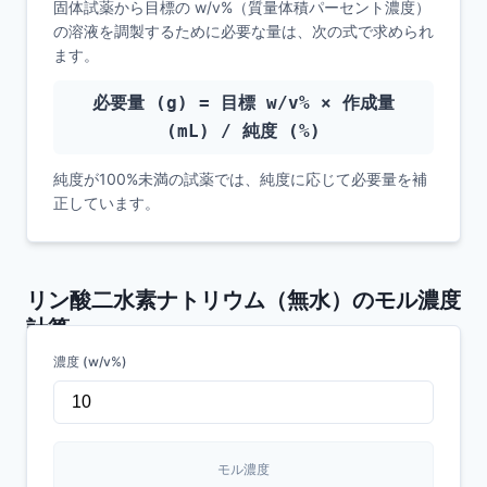
固体試薬から目標の w/v%（質量体積パーセント濃度）
の溶液を調製するために必要な量は、次の式で求められ
ます。
必要量 (g) = 目標 w/v% × 作成量
(mL) / 純度 (%)
純度が100%未満の試薬では、純度に応じて必要量を補
正しています。
リン酸二水素ナトリウム（無水）
のモル濃度
計算
濃度 (w/v%)
スマホで使える試薬管理システム
こんなお悩みありませんか？
モル濃度