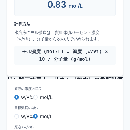
0.83
Excelを利用した在庫管理は効率が悪い
mol/L
大企業向けの試薬管理システムは、運用に手
間がかかりすぎるので合わない
計算方法
共有PCやバーコードリーダーを購入する初期
水溶液のモル濃度は、質量体積パーセント濃度
費用をゼロにしたい
（w/v%）、分子量から次の式で求められます。
モル濃度 (mol/L) = 濃度 (w/v%) ×
10 / 分子量 (g/mol)
LabStockerは、お手持ちのスマホを使って手軽に
試薬管理ができます。
リン酸二水素ナトリウム（無水）
の希釈計算
もっと詳しく
原液の濃度の単位
w/v%
mol/L
目標濃度の単位
w/v%
mol/L
原液 (w/v%)