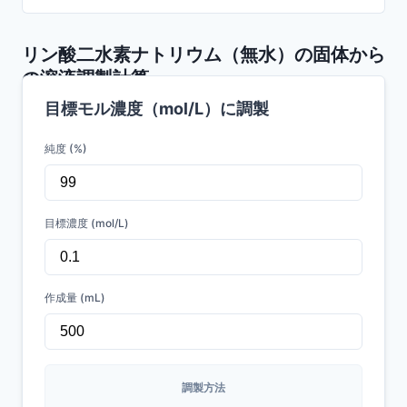
リン酸二水素ナトリウム（無水）
の固体から
の溶液調製計算
目標モル濃度（mol/L）に調製
純度 (%)
目標濃度 (mol/L)
作成量 (mL)
調製方法