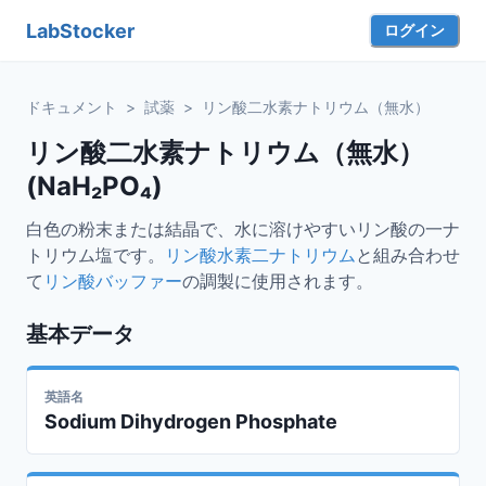
LabStocker
ログイン
ドキュメント
>
試薬
>
リン酸二水素ナトリウム（無水）
リン酸二水素ナトリウム（無水）
(NaH₂PO₄)
白色の粉末または結晶で、水に溶けやすいリン酸の一ナ
トリウム塩です。
リン酸水素二ナトリウム
と組み合わせ
て
リン酸バッファー
の調製に使用されます。
基本データ
英語名
Sodium Dihydrogen Phosphate