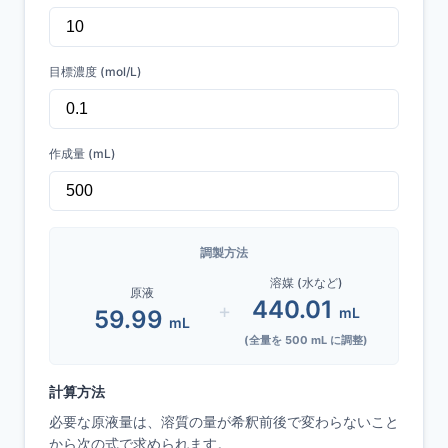
目標濃度 (mol/L)
作成量 (mL)
調製方法
溶媒 (水など)
原液
440.01
+
mL
59.99
mL
(全量を
500
mL に調整)
計算方法
必要な原液量は、溶質の量が希釈前後で変わらないこと
から次の式で求められます。