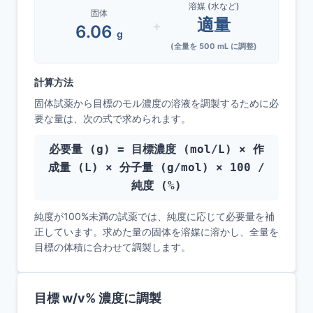
溶媒 (水など)
固体
適量
+
6.06
g
(全量を
500
mL に調整)
計算方法
固体試薬から目標のモル濃度の溶液を調製するために必
要な量は、次の式で求められます。
必要量 (g) = 目標濃度 (mol/L) × 作
成量 (L) × 分子量 (g/mol) × 100 /
純度 (%)
純度が100%未満の試薬では、純度に応じて必要量を補
正しています。求めた量の固体を溶媒に溶かし、全量を
目標の体積に合わせて調製します。
目標 w/v% 濃度に調製