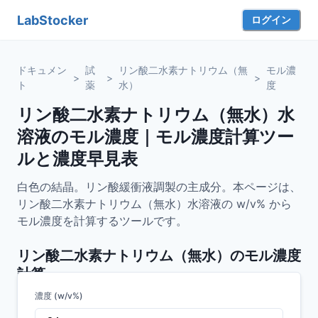
LabStocker
ログイン
ドキュメン
試
リン酸二水素ナトリウム（無
モル濃
>
>
>
ト
薬
水）
度
リン酸二水素ナトリウム（無水）水
溶液のモル濃度｜モル濃度計算ツー
ルと濃度早見表
白色の結晶。リン酸緩衝液調製の主成分。本ページは、
リン酸二水素ナトリウム（無水）水溶液の w/v% から
モル濃度を計算するツールです。
リン酸二水素ナトリウム（無水）
のモル濃度
計算
濃度 (w/v%)