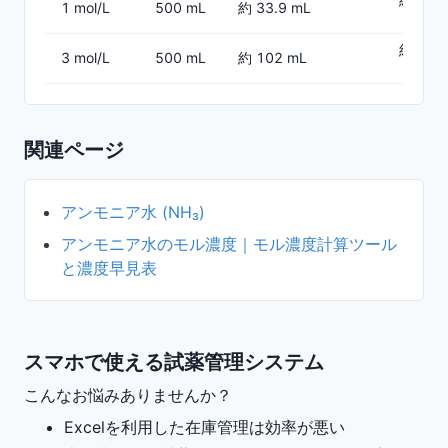
1 mol/L
500 mL
約 33.9 mL
（全量 5
約 398
3 mol/L
500 mL
約 102 mL
（全量 5
関連ページ
アンモニア水 (NH₃)
アンモニア水のモル濃度｜モル濃度計算ツール
と濃度早見表
スマホで使える試薬管理システム
こんなお悩みありませんか？
Excelを利用した在庫管理は効率が悪い