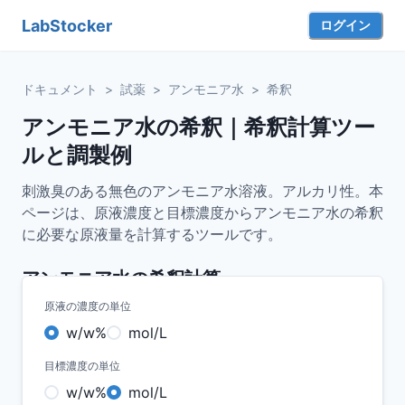
LabStocker
ログイン
ドキュメント
>
試薬
>
アンモニア水
>
希釈
アンモニア水の希釈｜希釈計算ツー
ルと調製例
刺激臭のある無色のアンモニア水溶液。アルカリ性。本
ページは、原液濃度と目標濃度からアンモニア水の希釈
に必要な原液量を計算するツールです。
アンモニア水
の希釈計算
原液の濃度の単位
w/w%
mol/L
目標濃度の単位
w/w%
mol/L