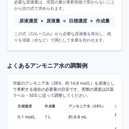
必要な原液量は、溶質の量が希釈前後で変わらないこと
から次の式で求められます。
原液濃度 × 原液量 = 目標濃度 × 作成量
この式（C₁V₁ = C₂V₂）から必要な原液量を算出し、残
りを溶媒（水など）で満たして全量を合わせます。
よくあるアンモニア水の調製例
市販のアンモニア水（28%、約 14.8 mol/L）を原液とし
て希釈する場合の必要量の目安です。実際の濃度は試薬
ラベル・SDS に従って調整してください。
目標濃度
作成量
アンモニア水（28%）
水
約 993
0.1 mol/L
1 L
約 6.8 mL
（全量 1
約 466