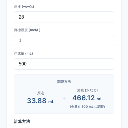
原液 (w/w%)
目標濃度 (mol/L)
作成量 (mL)
調製方法
溶媒 (水など)
原液
466.12
+
mL
33.88
mL
(全量を
500
mL に調整)
計算方法