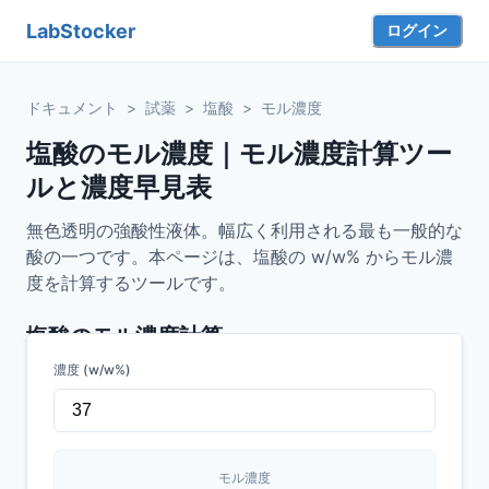
LabStocker
ログイン
ドキュメント
>
試薬
>
塩酸
>
モル濃度
塩酸のモル濃度｜モル濃度計算ツー
ルと濃度早見表
無色透明の強酸性液体。幅広く利用される最も一般的な
酸の一つです。本ページは、塩酸の w/w% からモル濃
度を計算するツールです。
塩酸
のモル濃度計算
濃度 (w/w%)
モル濃度